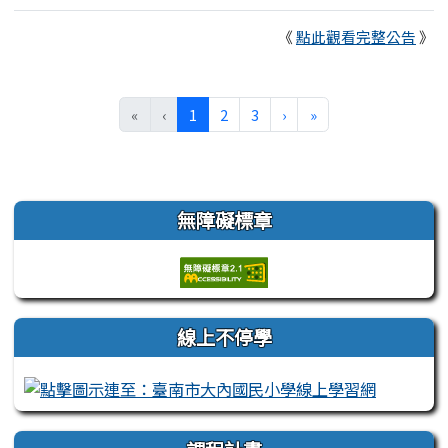
《
點此觀看完整公告
》
(目前頁次)
下一頁
最後頁
«
‹
1
2
3
›
»
左邊區域內容
無障礙標章
線上不停學