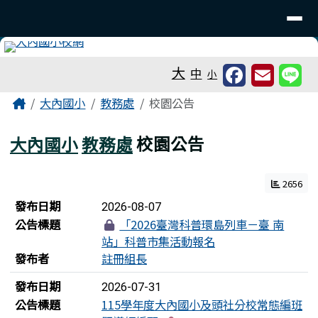
台南市大內國小
導覽列
跳至主內容區
工具列
大
中
小
頁尾區域
主內容區域
Home
大內國小
教務處
校園公告
大內國小
教務處
校園公告
2656
新聞列表
發布日期
2026-08-07
公告標題
「2026臺灣科普環島列車－臺 南
站」科普市集活動報名
發布者
註冊組長
發布日期
2026-07-31
公告標題
115學年度大內國小及頭社分校常態編班