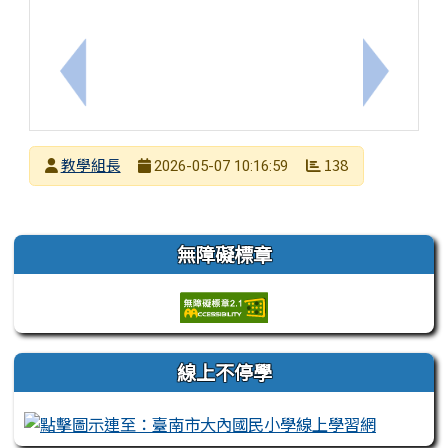
上一筆：「兒童心智圖法－讀書重點高效學習營」
下一筆：
發布者
教學組長
138
2026-05-07 10:16:59
發布日期
瀏覽次數
左邊區域內容
無障礙標章
線上不停學