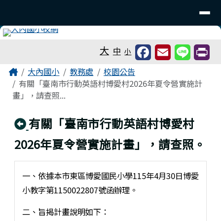
台南市大內國小
導覽列
跳至主內容區
工具列
大
中
小
頁尾區域
主內容區域
Home
大內國小
教務處
校園公告
有關「臺南市行動英語村博愛村2026年夏令營實施計
畫」，請查照...
回上頁
有關「臺南市行動英語村博愛村
2026年夏令營實施計畫」，請查照。
一、依據本市東區博愛國民小學115年4月30日博愛
小教字第1150022807號函辦理。
二、旨揭計畫說明如下：